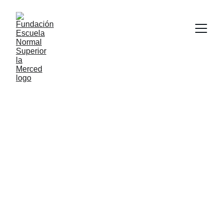
Encuentro de Normales
Superiores | Norte y Bajo
Cauca
Participamos exitosamente en el primer encuentro de
normales superiores del Norte y Bajo Cauca,
encuentro llevado a cabo en el campus de la
Universidad Católica de Norte en Santa Rosa de Osos
EVENTOS
ACADÉMICO
FENS - La Merced
5/27/2025
1 min leer