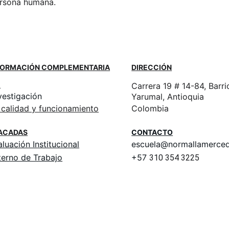
persona humana.
FORMACIÓN COMPLEMENTARIA
DIRECCIÓN
o
Carrera 19 # 14-84, Barr
vestigación
Yarumal, Antioquia
 calidad y funcionamiento
Colombia
TACADAS
CONTACTO
luación Institucional
escuela@normallamerced
terno de Trabajo
+57 
310 354 3225