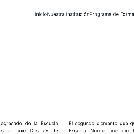
Inicio
Nuestra Institución
Programa de Forma
Yuner Flórez (Egresado)
Yuner Flórez nos comparte sus experiencias y como form
en su formación integral
EGRESADOS
FENS - La Merced
7/13/2025
1 min leer
 egresado de la Escuela
El segundo elemento que qui
s de junio. Después de
Escuela Normal me dio l