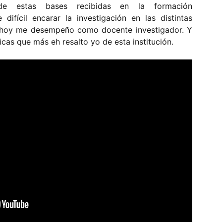
 de estas bases recibidas en la formación
difícil encarar la investigación en las distintas
s hoy me desempeño como docente investigador. Y
icas que más eh resalto yo de esta institución.